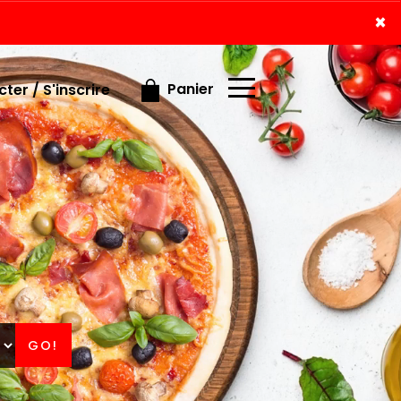
×
×
Panier
ter / S'inscrire
GO!