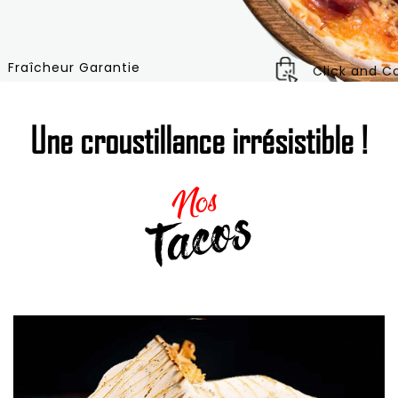
Fraîcheur Garantie
Click and Co
Une croustillance irrésistible !
Nos
Tacos