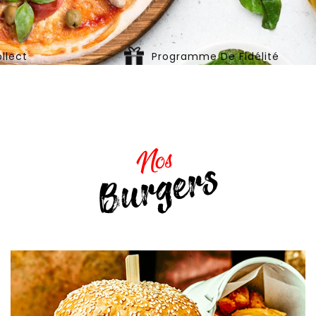
llect
Programme De Fidélité
Nos
Burgers