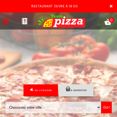
×
RESTAURANT OUVRE À 18:00
0
ACCUEIL
LA CARTE
VOTRE COMPTE
EN LIVRAISON
A EMPORTER
NOTRE RESTAURANT
VOS AVIS
Go!
MENTIONS LÉGALES