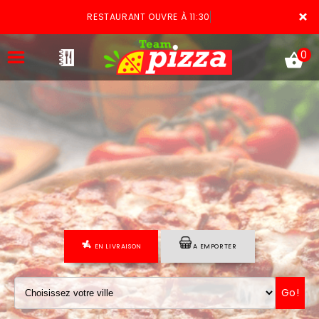
×
RESTAURANT OUVRE À 11:30
0
ACCUEIL
LA CARTE
VOTRE COMPTE
EN LIVRAISON
A EMPORTER
NOTRE RESTAURANT
VOS AVIS
Go!
MENTIONS LÉGALES