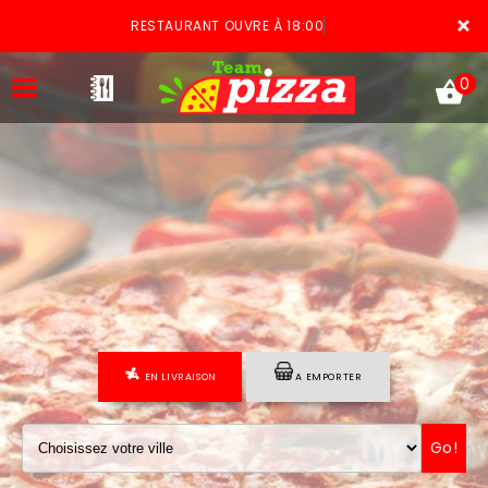
×
RESTAURANT OUVRE À 18:00
0
ACCUEIL
LA CARTE
VOTRE COMPTE
EN LIVRAISON
A EMPORTER
NOTRE RESTAURANT
VOS AVIS
Go!
MENTIONS LÉGALES