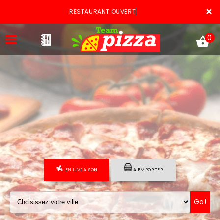
×
RESTAURANT OUVERT
0
ACCUEIL
LA CARTE
VOTRE COMPTE
EN LIVRAISON
A EMPORTER
NOTRE RESTAURANT
VOS AVIS
Go!
MENTIONS LÉGALES