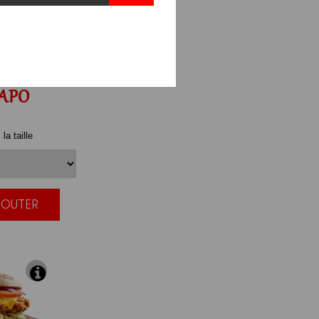
APO
la taille
JOUTER
|