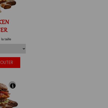
KEN
GER
la taille
JOUTER
|