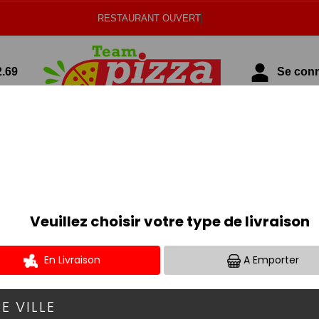
RESTAURANT OUVERT
2.69
Se conne
BURGERS
PAIN BURGER BIO.