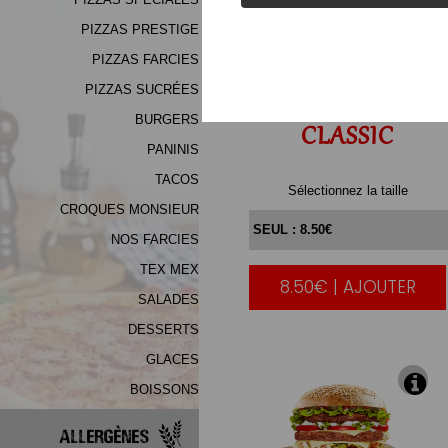
PIZZAS PRESTIGE
PIZZAS FARCIES
PIZZAS SUCRÉES
BURGERS
CLASSIC
PANINIS
TACOS
Sélectionnez la taille
CROQUES MONSIEUR
NOS FARCIES
TEX MEX
8.50€ | AJOUTER
|
SALADES
DESSERTS
GLACES
BOISSONS
Allergènes