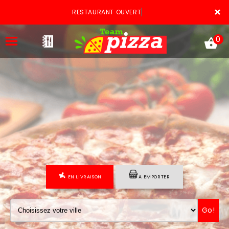
×
RESTAURANT OUVERT
0
ACCUEIL
LA CARTE
VOTRE COMPTE
EN LIVRAISON
A EMPORTER
NOTRE RESTAURANT
VOS AVIS
Go!
MENTIONS LÉGALES