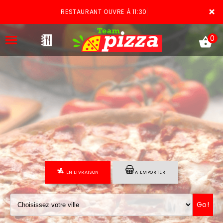
×
RESTAURANT OUVRE À 11:30
0
ACCUEIL
LA CARTE
VOTRE COMPTE
EN LIVRAISON
A EMPORTER
NOTRE RESTAURANT
VOS AVIS
Go!
MENTIONS LÉGALES