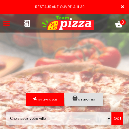
×
RESTAURANT OUVRE À 11:30
0
ACCUEIL
LA CARTE
VOTRE COMPTE
EN LIVRAISON
A EMPORTER
NOTRE RESTAURANT
VOS AVIS
Go!
MENTIONS LÉGALES