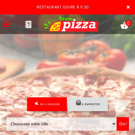
×
RESTAURANT OUVRE À 11:30
0
ACCUEIL
LA CARTE
VOTRE COMPTE
EN LIVRAISON
A EMPORTER
NOTRE RESTAURANT
VOS AVIS
Go!
MENTIONS LÉGALES