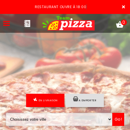
×
RESTAURANT OUVRE À 18:00
0
ACCUEIL
LA CARTE
VOTRE COMPTE
EN LIVRAISON
A EMPORTER
NOTRE RESTAURANT
VOS AVIS
Go!
MENTIONS LÉGALES