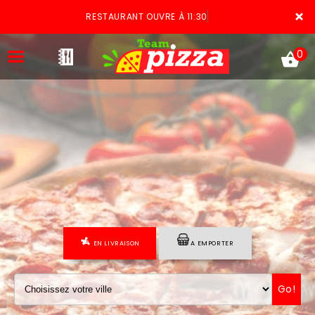
×
RESTAURANT OUVRE À 11:30
0
ACCUEIL
LA CARTE
VOTRE COMPTE
EN LIVRAISON
A EMPORTER
NOTRE RESTAURANT
VOS AVIS
Go!
MENTIONS LÉGALES