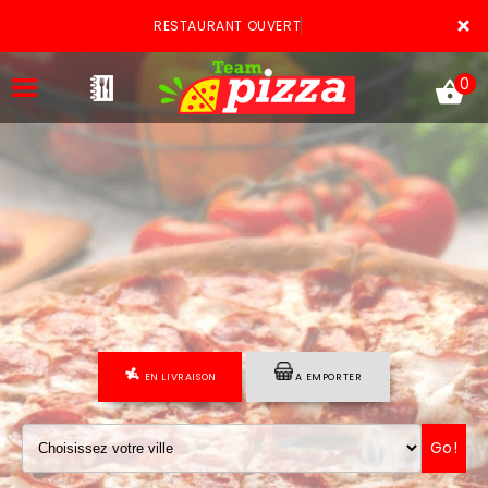
×
RESTAURANT OUVERT
0
ACCUEIL
LA CARTE
VOTRE COMPTE
EN LIVRAISON
A EMPORTER
NOTRE RESTAURANT
VOS AVIS
Go!
MENTIONS LÉGALES