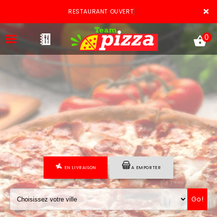
×
RESTAURANT OUVERT
0
ACCUEIL
LA CARTE
VOTRE COMPTE
EN LIVRAISON
A EMPORTER
NOTRE RESTAURANT
VOS AVIS
Go!
MENTIONS LÉGALES