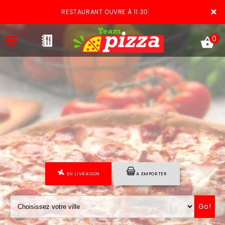
×
RESTAURANT OUVRE À 11:30
0
ACCUEIL
LA CARTE
VOTRE COMPTE
EN LIVRAISON
A EMPORTER
NOTRE RESTAURANT
VOS AVIS
Go!
MENTIONS LÉGALES